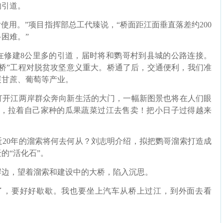
的引道。
用。”项目指挥部总工代臻说，“桥面距江面垂直落差约200
困难。”
修建8公里多的引道，届时将和鹦哥村到县城的公路连接。
桥”工程对脱贫攻坚意义重大。桥通了后，交通便利，我们准
展甘蔗、葡萄等产业。
开江两岸群众奔向新生活的大门，一幅新图景也将在人们眼
车，拉着自己家种的瓜果蔬菜过江去售卖！把小日子过得越来
。
0年的溜索将何去何从？刘志明介绍，拟把鹦哥溜索打造成
的“活化石”。
边，望着溜索和建设中的大桥，陷入沉思。
，要好好歇歇。我也要坐上汽车从桥上过江，到外面去看