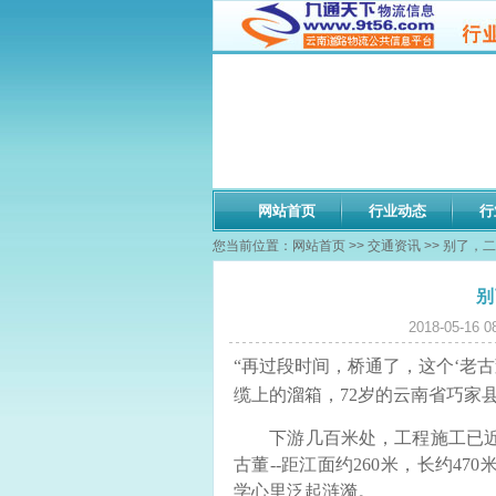
网站首页
行业动态
行
您当前位置：
网站首页
>>
交通资讯
>> 别了，
别
2018-05-
“再过段时间，桥通了，这个‘老
缆上的溜箱，72岁的云南省巧家
下游几百米处，工程施工已近
古董--距江面约260米，长约4
学心里泛起涟漪。