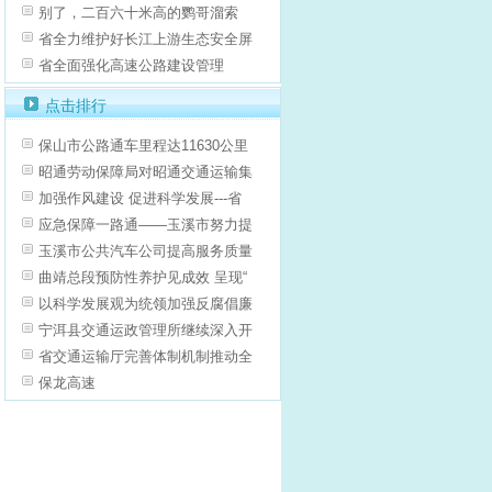
别了，二百六十米高的鹦哥溜索
省全力维护好长江上游生态安全屏
省全面强化高速公路建设管理
点击排行
保山市公路通车里程达11630公里
昭通劳动保障局对昭通交通运输集
加强作风建设 促进科学发展---省
应急保障一路通——玉溪市努力提
玉溪市公共汽车公司提高服务质量
曲靖总段预防性养护见成效 呈现“
以科学发展观为统领加强反腐倡廉
宁洱县交通运政管理所继续深入开
省交通运输厅完善体制机制推动全
保龙高速