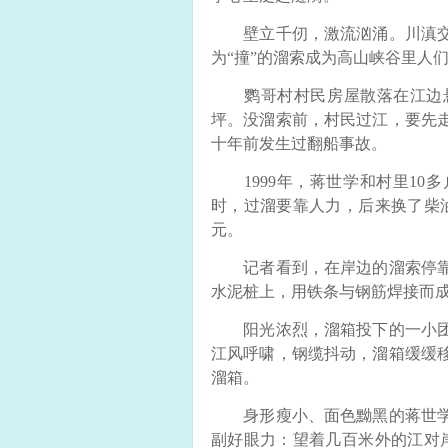
壁立千仞，激流汹涌。川滇交
为“撞”的溜索成为高山峡谷里人
鹦哥村村民房屋散落在江边悬
坪。没溜索前，村民过江，要先
十年前发生过翻船事故。
1999年，蒋世学和村里10多
时，过溜要靠人力，后来换了柴
元。
记者看到，在岸边的溜索停靠
水泥桩上，用铁条与钢筋焊接而
阳光浓烈，溜箱投下的一小团
江风呼啸，钢缆抖动，溜箱缓缓
溜箱。
身形瘦小、面色黝黑的蒋世学
副好眼力：望着几百米外的江对