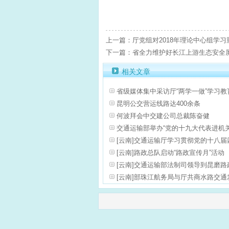
上一篇：厅党组对2018年理论中心组学
下一篇：省全力维护好长江上游生态安全
相关文章
省级媒体集中采访厅“两学一做”学习教
昆明公交营运线路达400余条
何波拜会中交建公司总裁陈奋健
交通运输部举办“党的十九大代表进机
[云南]交通运输厅学习贯彻党的十八
[云南]路政总队启动“路政宣传月”活动
[云南]交通运输部法制司领导到昆磨
[云南]部珠江航务局与厅共商水路交通