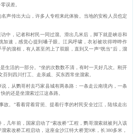
乎零误差。
名声传出大山，许多人专程来此体验。当地的安检人员也定
。
访中，记者和村民一同过溜。滑出几米后，脚下就是峡谷和
跳加速，感觉心提到嗓子眼。江风呼啸，衣衫被吹得哗哗作
乎的溜框，有人甚至闭上了双眼，直到又一声“咣当”后，溜
是生活的一部分。“坐的次数数不清，有时一天好几次。刚开
文芬到四川打工、走亲戚、买东西常坐溜索。
说，从鹦哥村去巧家县城有两条路：一条走云南境内，一条
，快的还是坐溜索过江这条路。
故。”看着背着背篼、提着行李的村民安全过江，陆续走出
。
几年前，国家启动了“索改桥”工程，鹦哥溜索就被列入该
溜索改桥工程启动，这座金沙江特大桥宽9米，长380多米，