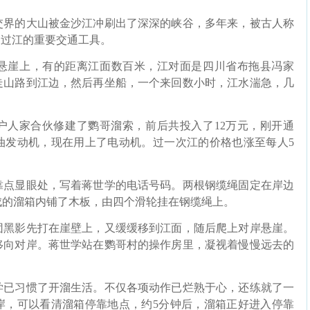
界的大山被金沙江冲刷出了深深的峡谷，多年来，被古人称
们过江的重要交通工具。
崖上，有的距离江面数百米，江对面是四川省布拖县冯家
走山路到江边，然后再坐船，一个来回数小时，江水湍急，几
户人家合伙修建了鹦哥溜索，前后共投入了12万元，刚开通
油发动机，现在用上了电动机。过一次江的价格也涨至每人5
点显眼处，写着蒋世学的电话号码。两根钢缆绳固定在岸边
成的溜箱内铺了木板，由四个滑轮挂在钢缆绳上。
黑影先打在崖壁上，又缓缓移到江面，随后爬上对岸悬崖。
移向对岸。蒋世学站在鹦哥村的操作房里，凝视着慢慢远去的
已习惯了开溜生活。不仅各项动作已烂熟于心，还练就了一
岸，可以看清溜箱停靠地点，约5分钟后，溜箱正好进入停靠