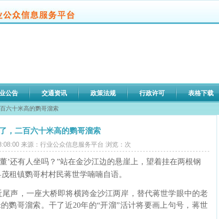
业公告
交通资讯
政策法规
行政许可
表格下载
二百六十米高的鹦哥溜索
了，二百六十米高的鹦哥溜索
16 08:08:00 来源：行业公众信息服务平台 浏览：
次
古董’还有人坐吗？”站在金沙江边的悬崖上，望着挂在两根钢
县茂租镇鹦哥村村民蒋世学喃喃自语。
尾声，一座大桥即将横跨金沙江两岸，替代蒋世学眼中的老
70米的鹦哥溜索。干了近20年的“开溜”活计将要画上句号，蒋世