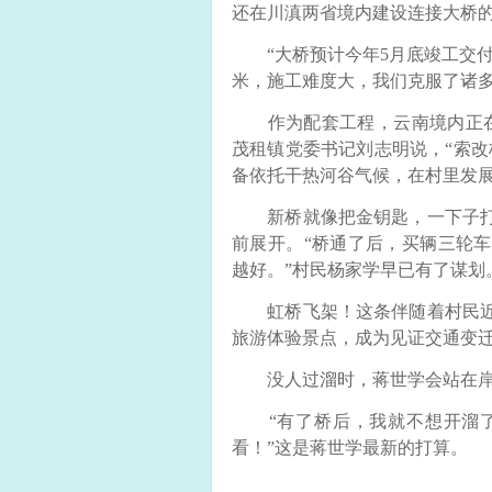
还在川滇两省境内建设连接大桥
“大桥预计今年5月底竣工交付使
米，施工难度大，我们克服了诸多
作为配套工程，云南境内正在
茂租镇党委书记刘志明说，“索改
备依托干热河谷气候，在村里发
新桥就像把金钥匙，一下子打
前展开。“桥通了后，买辆三轮
越好。”村民杨家学早已有了谋划
虹桥飞架！这条伴随着村民近2
旅游体验景点，成为见证交通变迁
没人过溜时，蒋世学会站在岸
“有了桥后，我就不想开溜了
看！”这是蒋世学最新的打算。