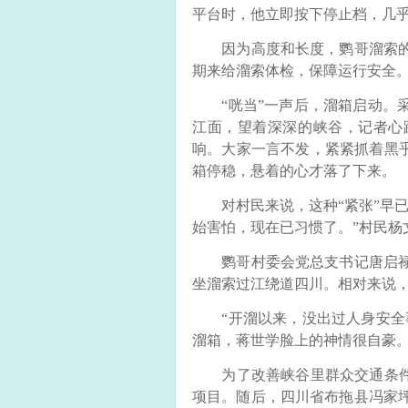
平台时，他立即按下停止档，几
因为高度和长度，鹦哥溜索的
期来给溜索体检，保障运行安全
“咣当”一声后，溜箱启动。采
江面，望着深深的峡谷，记者心
响。大家一言不发，紧紧抓着黑乎
箱停稳，悬着的心才落了下来。
对村民来说，这种“紧张”早已
始害怕，现在已习惯了。”村民杨
鹦哥村委会党总支书记唐启禄
坐溜索过江绕道四川。相对来说
“开溜以来，没出过人身安全事
溜箱，蒋世学脸上的神情很自豪
为了改善峡谷里群众交通条件，
项目。随后，四川省布拖县冯家坪