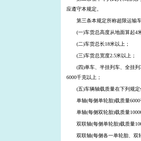
应遵守本规定。
第三条本规定所称超限运输
(
一)车货总高度从地面算起
4
(
二)车货总长
18米
以上；
(
三)车货总宽度
2.5米
以上；
(
四)单车、半挂列车、全挂列
6000千克以上；
(
五)车辆轴载质量在下列规定
单轴(每侧单轮胎)载质量600
单轴(每侧双轮胎)载质量100
双联轴(每侧单轮胎)载质量10
双联轴(每侧各一单轮胎、双轮