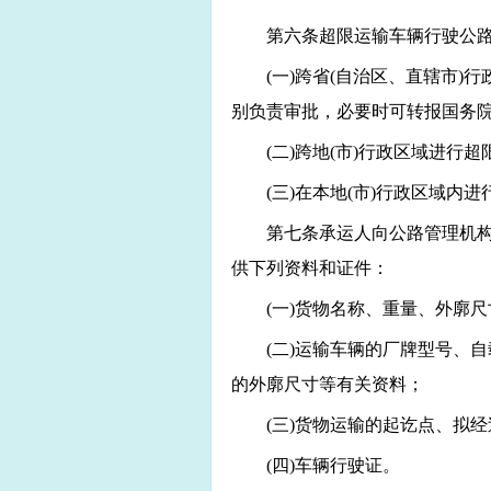
第六条超限运输车辆行驶公
(
一)跨省(自治区、直辖市)
别负责审批，必要时可转报国务
(
二)跨地(市)行政区域进行
(
三)在本地(市)行政区域内
第七条承运人向公路管理机
供下列资料和证件：
(
一)货物名称、重量、外廓
(
二)运输车辆的厂牌型号、
的外廓尺寸等有关资料；
(
三)货物运输的起讫点、拟
(
四)车辆行驶证。